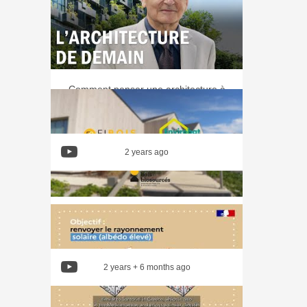
Comment penser une architecture à
la fois esthétique, écologique et
inclusive ?
2 years ago
Présentation du Pacte bois-
biosourcés Centre Val de Loire
2 years + 6 months ago