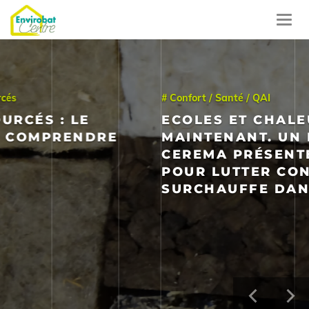
Aller
au
Toggl
contenu
navig
principal
# Confort / Santé / QAI
ECOLES ET CHALEUR : AGIR
MAINTENANT. UN LIVRET DU
CEREMA PRÉSENTE LES CLEFS
POUR LUTTER CONTRE LA
SURCHAUFFE DANS LES ÉCOLES
Précéde
Su