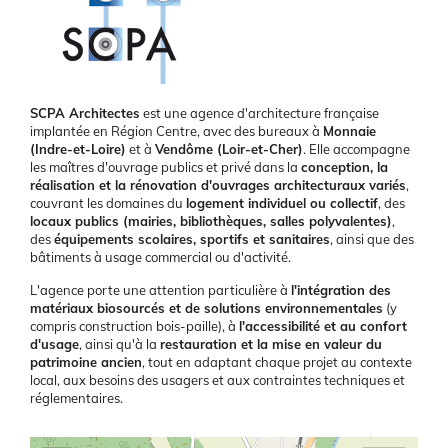
Présentation
SCPA Architectes
est une agence d'architecture française
implantée en Région Centre, avec des bureaux à
Monnaie
(Indre-et-Loire)
et à
Vendôme (Loir-et-Cher)
. Elle accompagne
les maîtres d'ouvrage publics et privé dans la
conception, la
réalisation et la rénovation d'ouvrages architecturaux variés
,
couvrant les domaines du
logement individuel ou collectif
, des
locaux publics (mairies, bibliothèques, salles polyvalentes)
,
des
équipements scolaires, sportifs et sanitaires
, ainsi que des
bâtiments à usage commercial ou d'activité.
L'agence porte une attention particulière à
l'intégration des
matériaux biosourcés et de solutions environnementales
(y
compris construction bois-paille), à
l'accessibilité et au confort
d'usage
, ainsi qu'à la
restauration et la mise en valeur du
patrimoine ancien
, tout en adaptant chaque projet au contexte
local, aux besoins des usagers et aux contraintes techniques et
réglementaires.
Latitude/Longitude