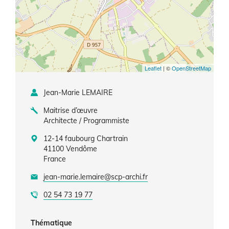
Leaflet
| ©
OpenStreetMap
Jean-Marie LEMAIRE
Maitrise d’œuvre
Architecte / Programmiste
12-14 faubourg Chartrain
41100
Vendôme
France
jean-marie.lemaire@scp-archi.fr
02 54 73 19 77
Thématique