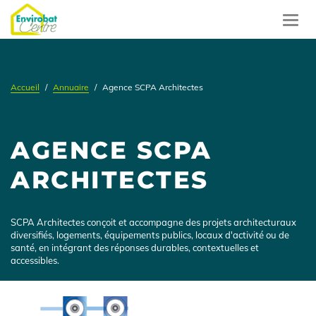
Aller
au
Toggl
contenu
navig
principal
Accueil
Annuaire
Agence SCPA Architectes
AGENCE SCPA
ARCHITECTES
Présentation
SCPA Architectes conçoit et accompagne des projets architecturaux
diversifiés, logements, équipements publics, locaux d'activité ou de
santé, en intégrant des réponses durables, contextuelles et
accessibles.
Logo