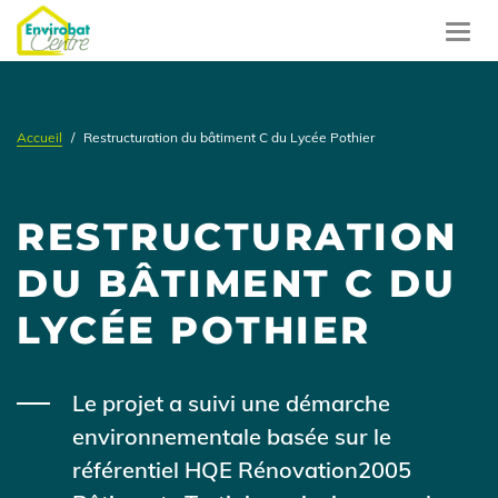
Aller
au
Toggl
contenu
navig
principal
Accueil
Restructuration du bâtiment C du Lycée Pothier
RESTRUCTURATION
DU BÂTIMENT C DU
LYCÉE POTHIER
Body
Le projet a suivi une démarche
environnementale basée sur le
référentiel HQE Rénovation2005