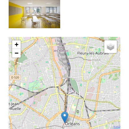
Latitude/Longitude
+
−