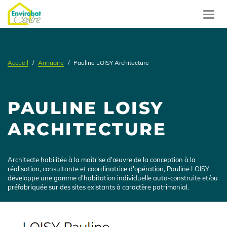
Aller
au
Toggl
contenu
navig
principal
Accueil
Annuaire
Pauline LOISY Architecture
PAULINE LOISY
ARCHITECTURE
Présentation
Architecte habilitée à la maîtrise d’œuvre de la conception à la
réalisation, consultante et coordinatrice d'opération, Pauline LOISY
développe une gamme d'habitation individuelle auto-construite et/ou
préfabriquée sur des sites existants à caractère patrimonial.
Logo