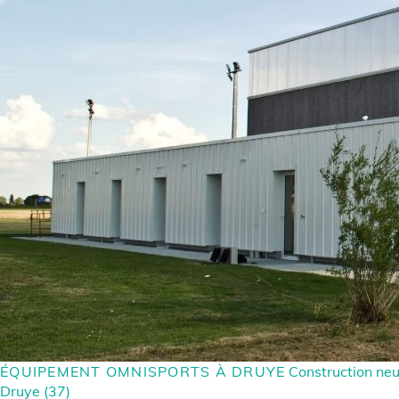
ÉQUIPEMENT OMNISPORTS À DRUYE
Construction ne
Druye (37)