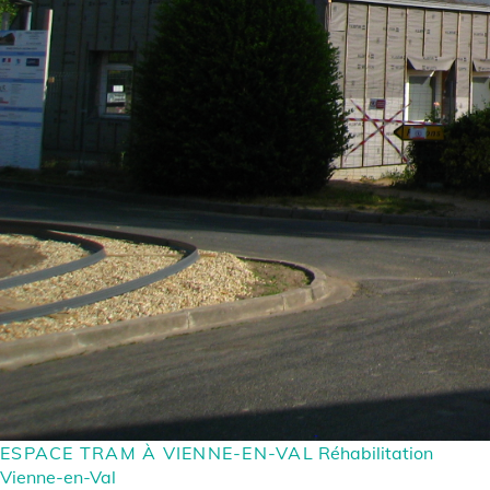
ESPACE TRAM À VIENNE-EN-VAL
Réhabilitation
Vienne-en-Val